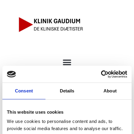
content
Din krop har ændret sig – og
Consent
Details
About
det har dine behov også
This website uses cookies
We use cookies to personalise content and ads, to
provide social media features and to analyse our traffic.