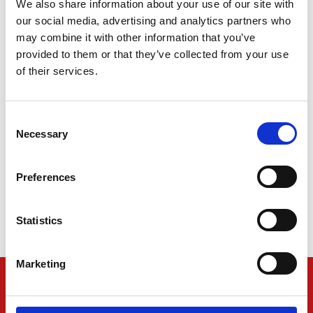
We also share information about your use of our site with
our social media, advertising and analytics partners who
may combine it with other information that you’ve
provided to them or that they’ve collected from your use
of their services.
Consent
Necessary
Selection
Måske har du lagt mærke til, at noget har ændret sig.
Din krop reagerer ikke helt som før.
Preferences
Du bliver hurtigere træt.
Søvnen er ikke den samme.
Statistics
Tøjet sidder anderledes – selvom du ikke føler, at du gør
noget anderledes.
Marketing