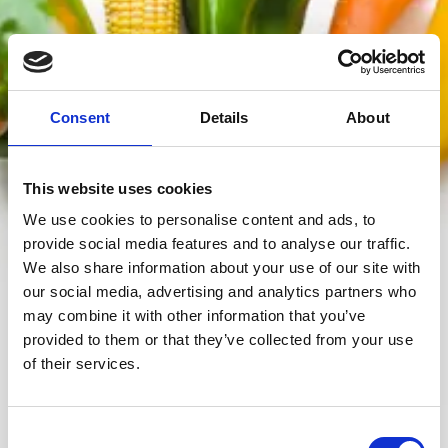
Consent
Details
About
This website uses cookies
VÆGTØGNING
We use cookies to personalise content and ads, to
provide social media features and to analyse our traffic.
We also share information about your use of our site with
our social media, advertising and analytics partners who
Vægtøgning er for mange en naturlig proces, som
may combine it with other information that you’ve
opleves på forskellige tidspunkter i livet. Det kan
provided to them or that they’ve collected from your use
ske af forskellige årsager, herunder ændringer i
of their services.
kostvaner, fysisk aktivitet, hormonelle forandringer,
aldring og genetik. Få hjælp til at forstå og
Consent
kontrollere pludselig vægtøgning hos de kliniske