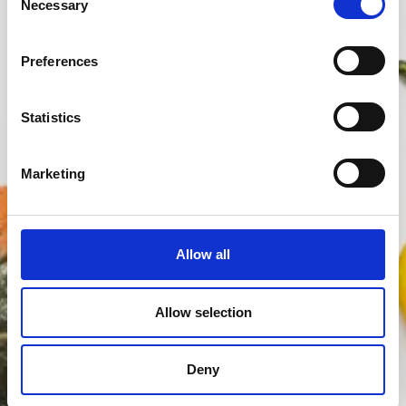
Necessary
Selection
diætister i Allerød.
Preferences
Book tid
Statistics
Marketing
Allow all
Allow selection
Deny