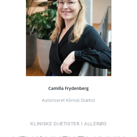
Camilla Frydenberg
Autoriseret Klinisk Diætist
KLINISKE DIÆTISTER I ALLERØD