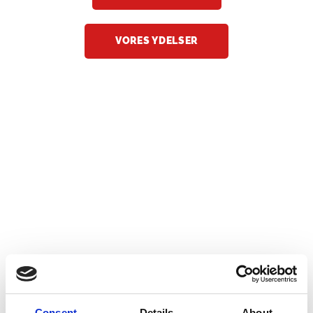
VORES YDELSER
Consent
Details
About