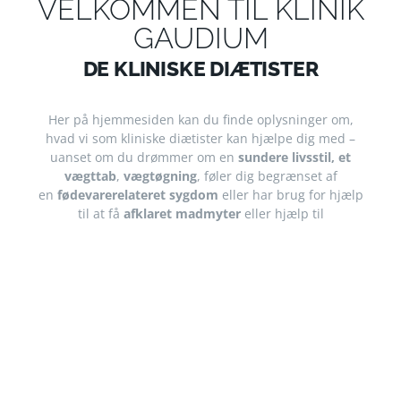
VELKOMMEN TIL KLINIK
GAUDIUM
DE KLINISKE DIÆTISTER
Her på hjemmesiden kan du finde oplysninger om,
hvad vi som kliniske diætister kan hjælpe dig med –
uanset om du drømmer om en
sundere livsstil,
et
vægttab
,
vægtøgning
, føler dig begrænset af
en
fødevarerelateret sygdom
eller har brug for hjælp
til at få
afklaret madmyter
eller hjælp til
vaneændring, kan vi i klinikken tilbyde skræddersyede
og personlige forløb med udgangspunkt i dig og dine
behov.
Vi går altid til en opgave med stor professionalisme. Vi
følger med i den nyeste forskning og anvender altid
den nyeste viden. Alle konsultationer foregår online
eller i vores klinik, der ligger i fredelige, grønne
omgivelser midt i Allerød, tæt på stationen samt nem
til parkering.