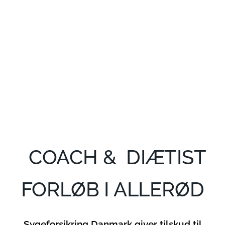
COACH & DIÆTIST
FORLØB I ALLERØD
Sygeforsikring Danmark giver tilskud til