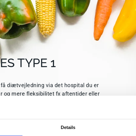
ES TYPE 1
få diætvejledning via det hospital du er
r og mere fleksibilitet fx aftentider eller
e kompetent sparring og diætbehandling fx
 insulinpumpe eller er penbehandlet. Det
noser, og ikke har fået tilfredsstillende
ia dit ambulatorie.
Details