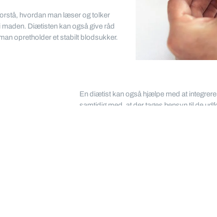
 forstå, hvordan man læser og tolker
 i maden. Diætisten kan også give råd
man opretholder et stabilt blodsukker.
En diætist kan også hjælpe med at integrere 
samtidig med, at der tages hensyn til de ud
blodsukkeret. Diætisten kan give råd om, hva
energiniveauet og optimere præstationsevn
Samlet set kan en diætist hjælpe en person 
mellem blodsukker, mad, motion og de mange
reguleringen af blodsukkeret.
Du kan bestille tid til diætbehandling hos Ade
vejledning på 60 minutter første gang. De ha
Endokrinologiske afdelinger i Hovedstads