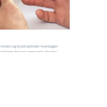
motion og fysisk aktivitet i hverdagen
fordringer der kan være med udsving i
d der er godt at spise for, at opretholde
en under træningen.
med diabetes med at forstå, samspillet
 andre faktorer, som kan spille ind på
laide eller Camilla. Bestil en individuel
r begge mange års erfaring fra
området.