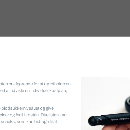
kosten er afgørende for at opretholde en
d at udvikle en individuel kostplan,
ke blodsukkerniveauet og give
iner og fedt i kosten. Diætisten kan
 snacks, som kan bidrage til at