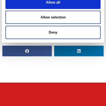
Medicin
Allow all
konsulent
Allow selection
Diæt
Deny
Cecilia