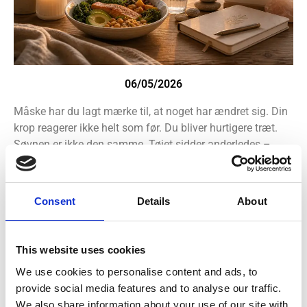
06/05/2026
Måske har du lagt mærke til, at noget har ændret sig. Din
krop reagerer ikke helt som før. Du bliver hurtigere træt.
Søvnen er ikke den samme. Tøjet sidder anderledes –
selvom du ikke føler, at du gør noget anderledes.
Consent
Details
About
This website uses cookies
Seneste indlæg
We use cookies to personalise content and ads, to
provide social media features and to analyse our traffic.
Din krop har ændret sig – og det har dine behov også
We also share information about your use of our site with